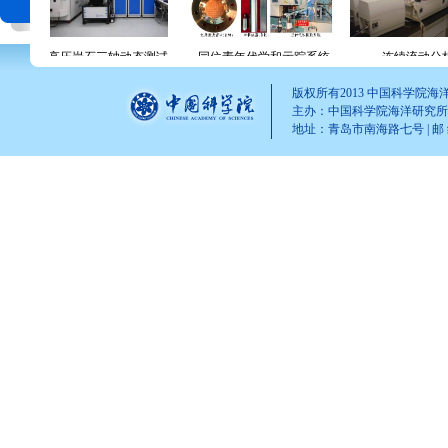
S）
高压岩石三轴动态测试系统
同位素年代学和示踪系统
电子探针
连续流动分析
激光共聚焦
版权所有2013 中国科学院
主办：中国科学院海洋研究所
地址：青岛市南海路七号 | 邮 编：2660
伽玛谱仪（r-谱仪）
元素分析仪